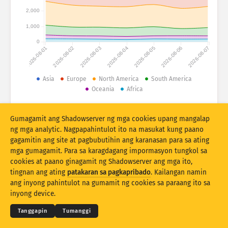
Mga istatistika ng atake: Mga Device
2,000
Mga bansa
Tulong
1,000
0
2026-08-01
2026-08-02
2026-08-03
2026-08-04
2026-08-05
2026-08-06
2026-08-07
Set ng datos
Limitasyon
Asia
Europe
North America
South America
Oceania
Africa
Pangkatin ayon sa
Bansa
Tag
© 2026 The Shadowserver Foundation
Stacking
Nakasalansan
Nagsasapawan
Gumagamit ang Shadowserver ng mga cookies upang mangalap
Mga resulta ng automatically update
ng mga analytic. Nagpapahintulot ito na masukat kung paano
gagamitin ang site at pagbubutihin ang karanasan para sa ating
I-update
I-reset
mga gumagamit. Para sa karagdagang impormasyon tungkol sa
cookies at paano ginagamit ng Shadowserver ang mga ito,
tingnan ang ating
patakaran sa pagkapribado
. Kailangan namin
I-download bilang PNG
© 2026
THE SHADOWSERVER FOUNDATION
Pagkapribaduhan at Mga Tuntunin
ang inyong pahintulot na gumamit ng cookies sa paraang ito sa
Makipag-ugnayan sa amin
Pasasalamat
inyong device.
Wika
Tanggapin
Tumanggi