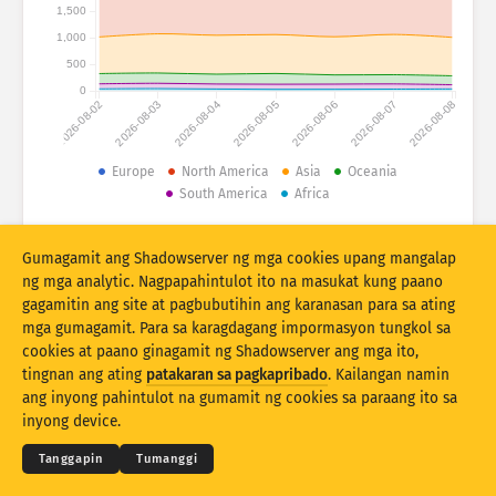
Mga istatistika ng atake: Mga Device
1,500
1,000
Mga bansa
Tulong
500
0
2026-08-02
2026-08-03
2026-08-04
2026-08-05
2026-08-06
2026-08-07
2026-08-08
Set ng datos
Limitasyon
Europe
North America
Asia
Oceania
South America
Africa
Pangkatin ayon sa
Bansa
Tag
© 2026 The Shadowserver Foundation
Stacking
Nakasalansan
Nagsasapawan
Gumagamit ang Shadowserver ng mga cookies upang mangalap
Mga resulta ng automatically update
ng mga analytic. Nagpapahintulot ito na masukat kung paano
gagamitin ang site at pagbubutihin ang karanasan para sa ating
I-update
I-reset
mga gumagamit. Para sa karagdagang impormasyon tungkol sa
cookies at paano ginagamit ng Shadowserver ang mga ito,
tingnan ang ating
patakaran sa pagkapribado
. Kailangan namin
I-download bilang PNG
© 2026
THE SHADOWSERVER FOUNDATION
Pagkapribaduhan at Mga Tuntunin
ang inyong pahintulot na gumamit ng cookies sa paraang ito sa
Makipag-ugnayan sa amin
Pasasalamat
inyong device.
Wika
Tanggapin
Tumanggi