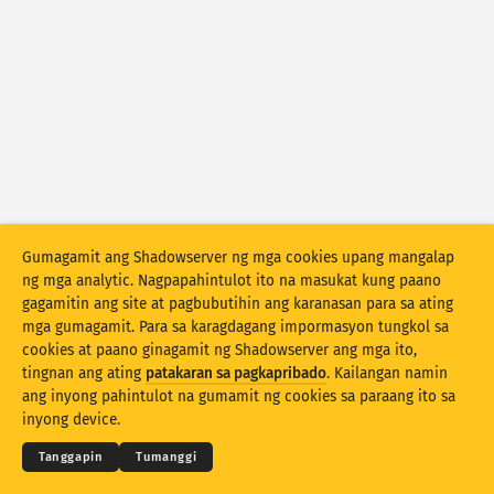
Mga istatistika ng atake: Mga Device
Mga bansa
Tulong
Set ng datos
Limitasyon
Pangkatin ayon sa
Bansa
Tag
Stacking
Nakasalansan
Nagsasapawan
Gumagamit ang Shadowserver ng mga cookies upang mangalap
Mga resulta ng automatically update
ng mga analytic. Nagpapahintulot ito na masukat kung paano
gagamitin ang site at pagbubutihin ang karanasan para sa ating
I-update
I-reset
mga gumagamit. Para sa karagdagang impormasyon tungkol sa
cookies at paano ginagamit ng Shadowserver ang mga ito,
tingnan ang ating
patakaran sa pagkapribado
. Kailangan namin
I-download bilang PNG
© 2026
THE SHADOWSERVER FOUNDATION
Pagkapribaduhan at Mga Tuntunin
ang inyong pahintulot na gumamit ng cookies sa paraang ito sa
Makipag-ugnayan sa amin
Pasasalamat
inyong device.
Wika
Tanggapin
Tumanggi