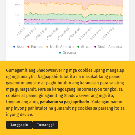
Mga istatistika ng atake: Mga Device
200
Mga bansa
Tulong
100
0
2026-05-10
2026-05-20
2026-05-30
2026-06-09
2026-06-19
2026-06-29
2026-07-09
2026-07-19
2026-07-29
Set ng datos
Limitasyon
Asia
Europe
North America
Africa
South America
Oceania
Pangkatin ayon sa
Bansa
Tag
© 2026 The Shadowserver Foundation
Stacking
Nakasalansan
Nagsasapawan
Gumagamit ang Shadowserver ng mga cookies upang mangalap
Mga resulta ng automatically update
ng mga analytic. Nagpapahintulot ito na masukat kung paano
gagamitin ang site at pagbubutihin ang karanasan para sa ating
I-update
I-reset
mga gumagamit. Para sa karagdagang impormasyon tungkol sa
cookies at paano ginagamit ng Shadowserver ang mga ito,
tingnan ang ating
patakaran sa pagkapribado
. Kailangan namin
I-download bilang PNG
© 2026
THE SHADOWSERVER FOUNDATION
Pagkapribaduhan at Mga Tuntunin
ang inyong pahintulot na gumamit ng cookies sa paraang ito sa
Makipag-ugnayan sa amin
Pasasalamat
inyong device.
Wika
Tanggapin
Tumanggi