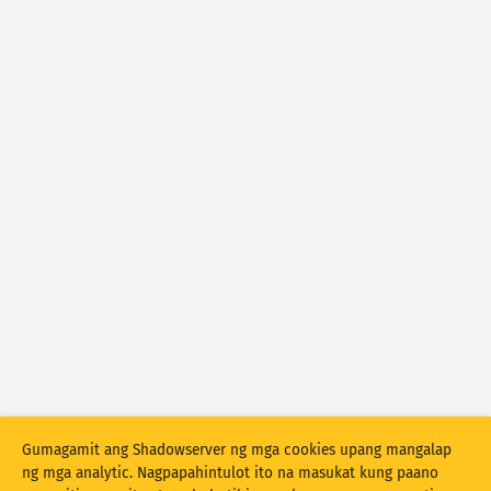
Mga istatistika ng atake: Mga Device
Mga tag
Tulong
Mga bansa
Show options
for Populasyon/GDP
Set ng datos
Mga resulta ng automatically update
I-update
I-reset
I-download bilang PNG
Gumagamit ang Shadowserver ng mga cookies upang mangalap
ng mga analytic. Nagpapahintulot ito na masukat kung paano