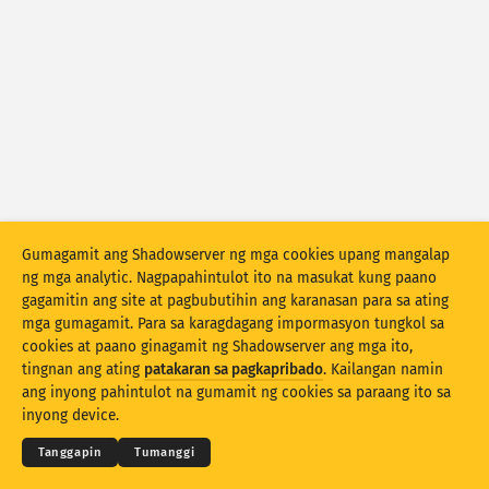
Mga istatistika ng atake: Mga Kahinaan
Mga tag
Mga istatistika ng atake: Mga Device
Tulong
Mga bansa
Limitasyon
Gumagamit ang Shadowserver ng mga cookies upang mangalap
Pangkatin ayon sa
ng mga analytic. Nagpapahintulot ito na masukat kung paano
gagamitin ang site at pagbubutihin ang karanasan para sa ating
Stacking
Nakasalansan
Nagsasapawan
mga gumagamit. Para sa karagdagang impormasyon tungkol sa
Mga resulta ng automatically update
cookies at paano ginagamit ng Shadowserver ang mga ito,
tingnan ang ating
patakaran sa pagkapribado
. Kailangan namin
© 2026
THE SHADOWSERVER FOUNDATION
I-update
I-reset
Pagkapribaduhan at Mga Tuntunin
ang inyong pahintulot na gumamit ng cookies sa paraang ito sa
Makipag-ugnayan sa amin
Pasasalamat
inyong device.
I-download bilang PNG
Tungkol sa datos na ito
Wika
Tanggapin
Tumanggi