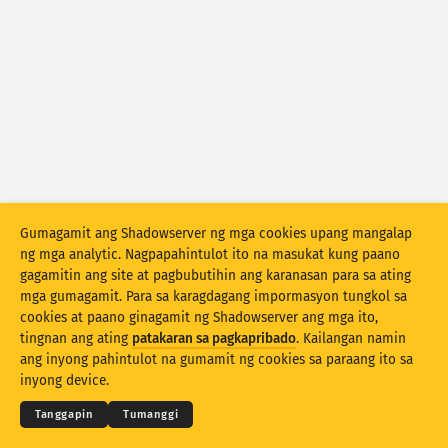
Mga istatistika ng atake: Mga Kahinaan
Mga tag
Mga istatistika ng atake: Mga Device
Tulong
Mga bansa
Limitasyon
Gumagamit ang Shadowserver ng mga cookies upang mangalap
Pangkatin ayon sa
ng mga analytic. Nagpapahintulot ito na masukat kung paano
gagamitin ang site at pagbubutihin ang karanasan para sa ating
Stacking
Nakasalansan
Nagsasapawan
mga gumagamit. Para sa karagdagang impormasyon tungkol sa
Mga resulta ng automatically update
cookies at paano ginagamit ng Shadowserver ang mga ito,
tingnan ang ating
patakaran sa pagkapribado
. Kailangan namin
© 2026
THE SHADOWSERVER FOUNDATION
I-update
I-reset
Pagkapribaduhan at Mga Tuntunin
ang inyong pahintulot na gumamit ng cookies sa paraang ito sa
Makipag-ugnayan sa amin
Pasasalamat
inyong device.
I-download bilang PNG
Tungkol sa datos na ito
Wika
Tanggapin
Tumanggi