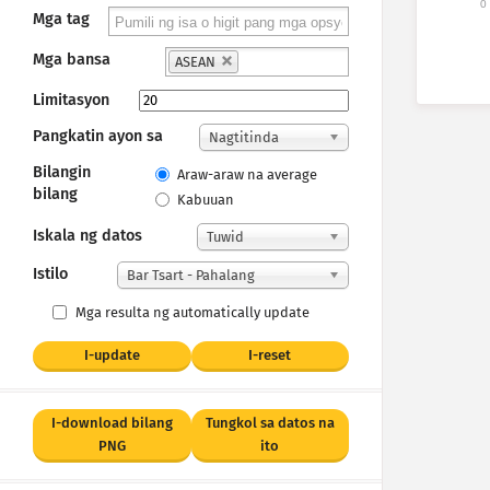
0
Mga tag
Mga bansa
ASEAN
Limitasyon
Pangkatin ayon sa
Nagtitinda
Bilangin
Araw-araw na average
bilang
Kabuuan
Iskala ng datos
Tuwid
Istilo
Bar Tsart - Pahalang
Mga resulta ng automatically update
I-update
I-reset
I-download bilang
Tungkol sa datos na
PNG
ito