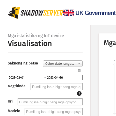
Mga istatistika ng IoT device
Mga
Visualisation
0
Saknong ng petsa
Other date range...
📆
–
Nagtitinda
?
Uri
Modelo