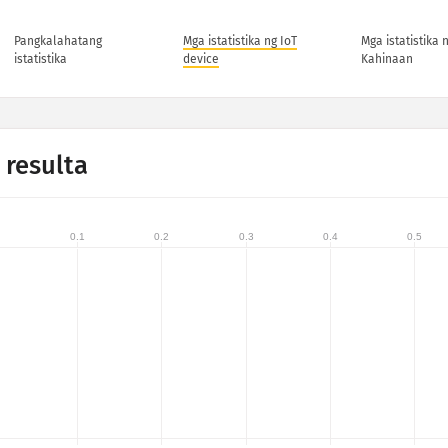
Pangkalahatang
Mga istatistika ng IoT
Mga istatistika 
istatistika
device
Kahinaan
 resulta
0.1
0.2
0.3
0.4
0.5