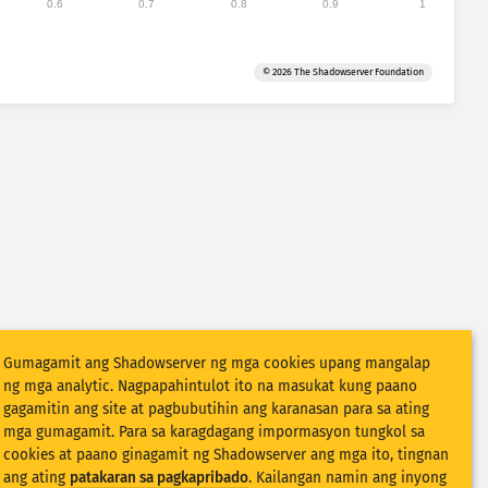
0.6
0.7
0.8
0.9
1
© 2026 The Shadowserver Foundation
Gumagamit ang Shadowserver ng mga cookies upang mangalap
ng mga analytic. Nagpapahintulot ito na masukat kung paano
gagamitin ang site at pagbubutihin ang karanasan para sa ating
mga gumagamit. Para sa karagdagang impormasyon tungkol sa
cookies at paano ginagamit ng Shadowserver ang mga ito, tingnan
ang ating
patakaran sa pagkapribado
. Kailangan namin ang inyong