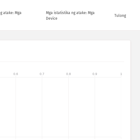
ng atake: Mga
Mga istatistika ng atake: Mga
Tulong
Device
0.6
0.7
0.8
0.9
1