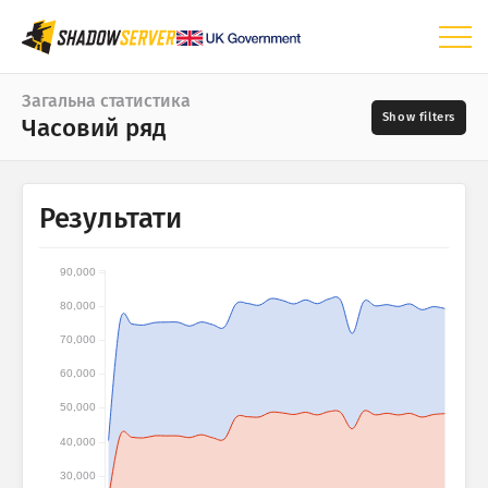
Інформаційна панель
Загальна статистика
Часовий ряд
Загальна статистика
Карта світу
Проміжок часу
Результати
📆
Карта регіону
Джерела
Порівняльна карта
90,000
Деревоподібна карта
80,000
?
Часовий ряд
70,000
Серйозність
Візуалізація
60,000
50,000
Статистика IoT-пристроїв
Теги
40,000
Статистика атак: Вразливості
30,000