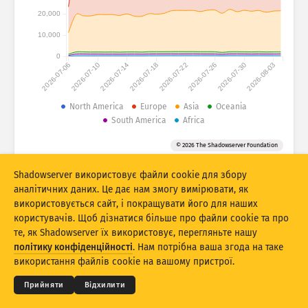
Статистика атак: Пристрої
20,000
Країни
Довідка
10,000
0
2026-07-06
2026-07-10
2026-07-14
2026-07-18
2026-07-22
2026-07-26
2026-07-30
2026-08-03
Набір даних
Ліміт
North America
Europe
Asia
Oceania
South America
Africa
Групувати за
Країна
Тег
© 2026 The Shadowserver Foundation
Stacking
З накопиченням
З накладанням
Автоматично оновлювати результати
Shadowserver використовує файли cookie для збору
аналітичних даних. Це дає нам змогу вимірювати, як
Оновити
Скинути
використовується сайт, і покращувати його для наших
користувачів. Щоб дізнатися більше про файли cookie та про
те, як Shadowserver їх використовує, перегляньте нашу
Завантажити як PNG
© 2026
THE SHADOWSERVER FOUNDATION
Конфіденційність і умови
Зв’язок із нами
політику конфіденційності
. Нам потрібна ваша згода на таке
Подяки
використання файлів cookie на вашому пристрої.
Мова
Прийняти
Відхилити