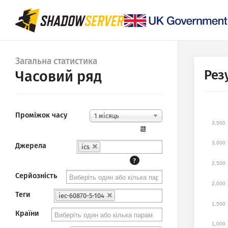
Загальна статистика
Рез
Часовий ряд
Проміжок часу
1 місяць
3,500
📆
3,000
Джерела
ics
?
2,500
Серйозність
2,000
Теги
iec-60870-5-104
1,500
Країни
1,000