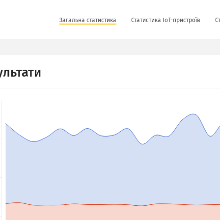
Загальна статистика
Статистика IoT-пристроїв
С
ультати