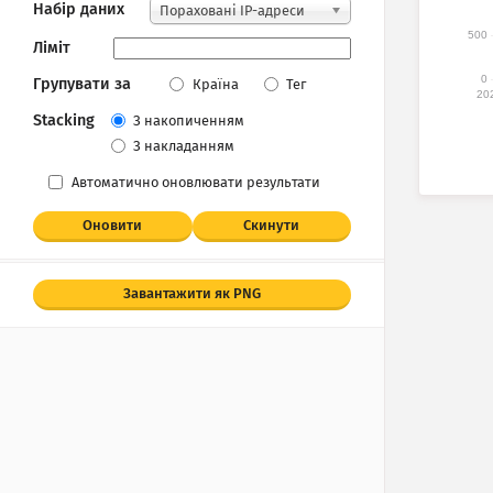
Набір даних
Пораховані IP-адреси
500
Ліміт
0
Групувати за
Країна
Тег
20
Stacking
З накопиченням
З накладанням
Автоматично оновлювати результати
Оновити
Скинути
Завантажити як PNG