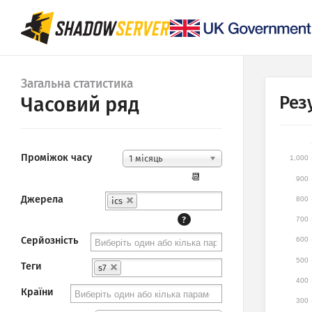
Загальна статистика
Рез
Часовий ряд
Проміжок часу
1 місяць
1,000
📆
900
Джерела
800
ics
?
700
Серйозність
600
500
Теги
s7
400
Країни
300