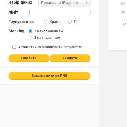
Набір даних
Пораховані IP-адреси
200
Ліміт
100
0
Групувати за
Країна
Тег
20
Stacking
З накопиченням
З накладанням
Автоматично оновлювати результати
Оновити
Скинути
Завантажити як PNG