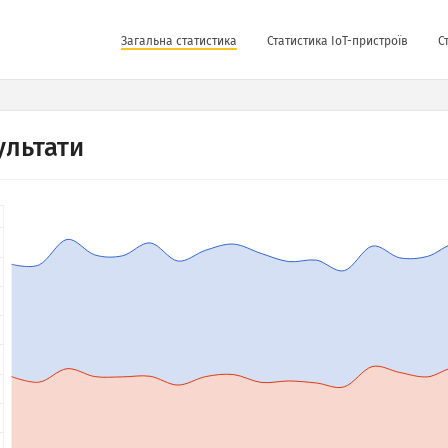
Загальна статистика
Статистика IoT-пристроїв
С
ультати