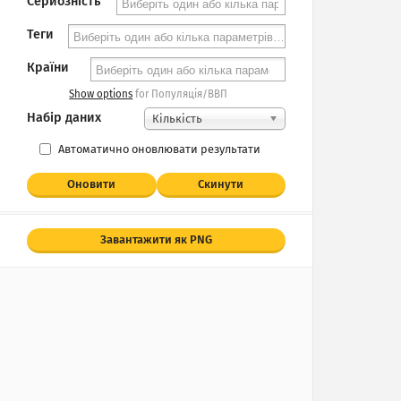
Серйозність
Теги
Країни
Show options
for Популяція/ВВП
Набір даних
Кількість
Автоматично оновлювати результати
Оновити
Скинути
Завантажити як PNG