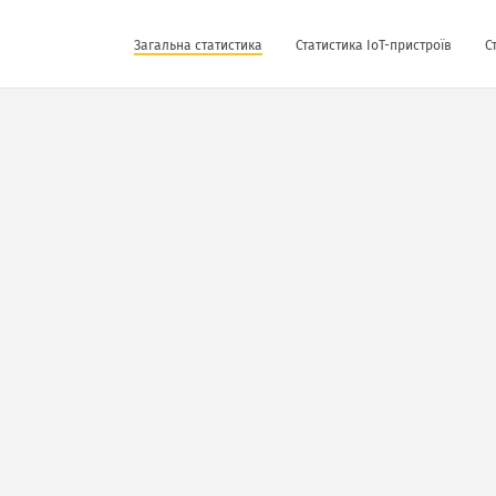
Загальна статистика
Статистика IoT-пристроїв
С