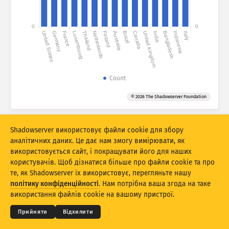
Статистика атак: Вразливості
Теги
0
0
United States
Germany
France
Luxembourg
Thailand
Netherlands
Finland
Australia
Brazil
Canada
United Kingdom
India
Bangladesh
Indonesia
Italy
Статистика атак: Пристрої
Довідка
Країни
Count
© 2026 The Shadowserver Foundation
Ліміт
Ліміт у 110 завеликий для цього стилю діаграми. Автоматично
вибрано менший ліміт.
Shadowserver використовує файли cookie для збору
аналітичних даних. Це дає нам змогу вимірювати, як
Групувати за
використовується сайт, і покращувати його для наших
Рахувати як
У середньому за день
Усього
користувачів. Щоб дізнатися більше про файли cookie та про
те, як Shadowserver їх використовує, перегляньте нашу
© 2026
THE SHADOWSERVER FOUNDATION
Шкала даних
Конфіденційність і умови
Зв’язок із нами
політику конфіденційності
. Нам потрібна ваша згода на таке
Подяки
Стиль
використання файлів cookie на вашому пристрої.
Автоматично оновлювати результати
Мова
Прийняти
Відхилити