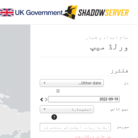
عام اعداد و شمار
ورلڈ میپ
فلٹرز
دن
Other date...
📆
میپ ٹائپ
اسٹینڈرڈ
?
سورسز
یہ خانہ درکار ھے۔