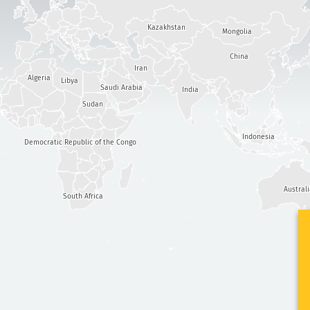
Kazakhstan
Mongolia
China
Iran
Algeria
Libya
Saudi Arabia
India
Sudan
Indonesia
Democratic Republic of the Congo
Austral
South Africa