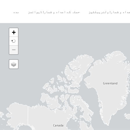
داد و شمار: ولنریبلٹیز
حملہ کے اعداد و شمار: ڈیوائسز
مدد
+
−
Greenland
Canada