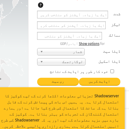
?
شدت
ٹیگز
ممالک
for آبادی/GDP
Show options
ڈیٹا سیٹ
شمار
ڈیٹا اسکیل
لوگارتھمک
خود کار طور پر اپڈیٹ کے نتائج
ia
اپڈیٹ کریں
ری سیٹ
Shadowserver تجزیاتی معلومات اکٹھا کرنے کے لیے کوکیز کا
PNG کے بطور ڈاؤن لوڈ کریں
استعمال کرتا ہے۔ یہ ہمیں اس بات کی پیمائش کرنے کے قابل
بناتا ہے کہ سائٹ کا استعمال کس طرح کیا جاتا ہے اور ہمارے
استعمال کنندگان کے تجربات کو بہتر بناتا ہے۔ کوکیز کے
لیجنڈ
بارے میں مزید معلومات کے لیے اور یہ کہ Shadowserver کس طرح
انہیں استعمال کرتا ہے، ہماری
رازداری پالیسی
ملاحظہ کریں۔
رپورٹ شدہ منفرد IPs
(log. scale)