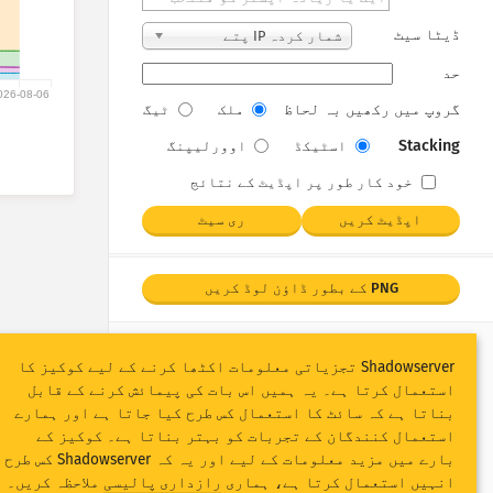
ڈیٹا سیٹ
شمار کردہ IP پتے
حد
026-08-06
گروپ میں رکھیں بہ لحاظ
ملک
ٹیگ
Stacking
اسٹیکڈ
اوورلیپنگ
خود کار طور پر اپڈیٹ کے نتائج
اپڈیٹ کریں
ری سیٹ
PNG کے بطور ڈاؤن لوڈ کریں
Shadowserver تجزیاتی معلومات اکٹھا کرنے کے لیے کوکیز کا
استعمال کرتا ہے۔ یہ ہمیں اس بات کی پیمائش کرنے کے قابل
بناتا ہے کہ سائٹ کا استعمال کس طرح کیا جاتا ہے اور ہمارے
استعمال کنندگان کے تجربات کو بہتر بناتا ہے۔ کوکیز کے
بارے میں مزید معلومات کے لیے اور یہ کہ Shadowserver کس طرح
انہیں استعمال کرتا ہے، ہماری
رازداری پالیسی
ملاحظہ کریں۔