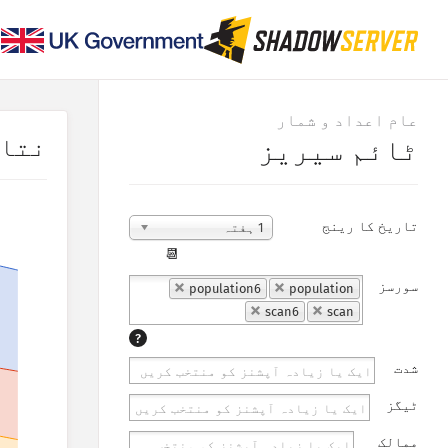
عام اعداد و شمار
نتا
ٹائم سیریز
تاریخ کا رینج
1 ہفتہ
📆
سورسز
population6
population
scan6
scan
?
شدت
ٹیگز
ممالک