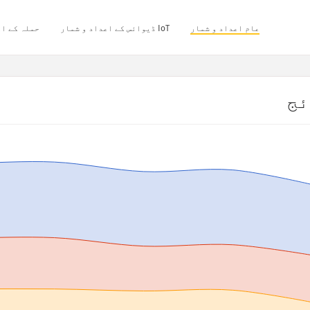
عام اعداد و شمار
IoT ڈیوائس کے اعداد و شمار
حملہ کے اع
ئج