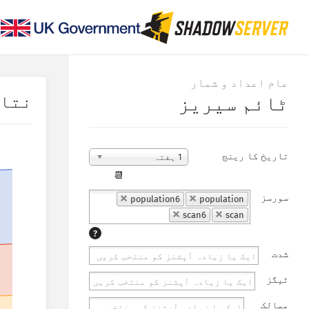
عام اعداد و شمار
نتا
ٹائم سیریز
تاریخ کا رینج
1 ہفتہ
📆
سورسز
population6
population
scan6
scan
?
شدت
ٹیگز
ممالک