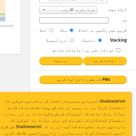
ڈیٹا سیٹ
شمار کردہ IP پتے
حد
026-08-05
گروپ میں رکھیں بہ لحاظ
ملک
ٹیگ
Stacking
اسٹیکڈ
اوورلیپنگ
خود کار طور پر اپڈیٹ کے نتائج
اپڈیٹ کریں
ری سیٹ
PNG کے بطور ڈاؤن لوڈ کریں
Shadowserver تجزیاتی معلومات اکٹھا کرنے کے لیے کوکیز کا
استعمال کرتا ہے۔ یہ ہمیں اس بات کی پیمائش کرنے کے قابل
بناتا ہے کہ سائٹ کا استعمال کس طرح کیا جاتا ہے اور ہمارے
استعمال کنندگان کے تجربات کو بہتر بناتا ہے۔ کوکیز کے
بارے میں مزید معلومات کے لیے اور یہ کہ Shadowserver کس طرح
انہیں استعمال کرتا ہے، ہماری
رازداری پالیسی
ملاحظہ کریں۔