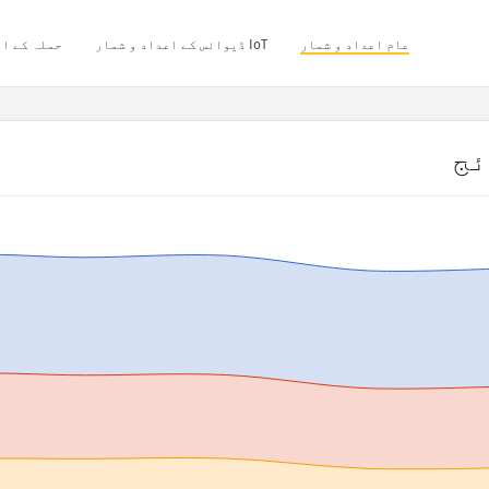
عام اعداد و شمار
IoT ڈیوائس کے اعداد و شمار
حملہ کے اع
ئج