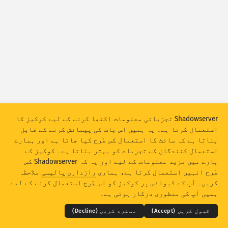
حملہ کے اعداد و شمار: ڈیوائسز
مدد
ممالک
ڈیٹا سیٹ
حد
گروپ میں رکھیں بہ لحاظ
ملک
ٹیگ
Shadowserver تجزیاتی معلومات اکٹھا کرنے کے لیے کوکیز کا
Stacking
اسٹیکڈ
اوورلیپنگ
استعمال کرتا ہے۔ یہ ہمیں اس بات کی پیمائش کرنے کے قابل
بناتا ہے کہ سائٹ کا استعمال کس طرح کیا جاتا ہے اور ہمارے
خود کار طور پر اپڈیٹ کے نتائج
استعمال کنندگان کے تجربات کو بہتر بناتا ہے۔ کوکیز کے
اپڈیٹ کریں
ری سیٹ
بارے میں مزید معلومات کے لیے اور یہ کہ Shadowserver کس
طرح انہیں استعمال کرتا ہے، ہماری
رازداری پالیسی
ملاحظہ
THE SHADOWSERVER FOUNDATION
© 2026
کریں۔ آپ کے ڈیوائس پر کوکیز کو اس طرح استعمال کرنے کے لیے
PNG کے بطور ڈاؤن لوڈ کریں
رازداری اور شرائط
ہم سے رابطہ کریں
کریڈٹس
ہمیں آپ کی منظوری درکار ہوتی ہے۔
زبان
قبول کریں (Accept)
مسترد کریں (Decline)