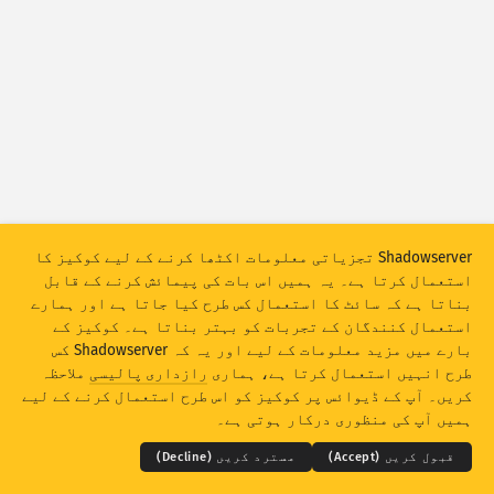
حملہ کے اعداد و شمار: ڈیوائسز
مدد
ممالک
ڈیٹا سیٹ
حد
گروپ میں رکھیں بہ لحاظ
ملک
ٹیگ
Shadowserver تجزیاتی معلومات اکٹھا کرنے کے لیے کوکیز کا
Stacking
اسٹیکڈ
اوورلیپنگ
استعمال کرتا ہے۔ یہ ہمیں اس بات کی پیمائش کرنے کے قابل
بناتا ہے کہ سائٹ کا استعمال کس طرح کیا جاتا ہے اور ہمارے
خود کار طور پر اپڈیٹ کے نتائج
استعمال کنندگان کے تجربات کو بہتر بناتا ہے۔ کوکیز کے
اپڈیٹ کریں
ری سیٹ
بارے میں مزید معلومات کے لیے اور یہ کہ Shadowserver کس
طرح انہیں استعمال کرتا ہے، ہماری
رازداری پالیسی
ملاحظہ
THE SHADOWSERVER FOUNDATION
© 2026
کریں۔ آپ کے ڈیوائس پر کوکیز کو اس طرح استعمال کرنے کے لیے
PNG کے بطور ڈاؤن لوڈ کریں
رازداری اور شرائط
ہم سے رابطہ کریں
کریڈٹس
ہمیں آپ کی منظوری درکار ہوتی ہے۔
زبان
قبول کریں (Accept)
مسترد کریں (Decline)