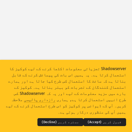
حملہ کے اعداد و شمار: ڈیوائسز
مدد
ممالک
ڈیٹا سیٹ
حد
گروپ میں رکھیں بہ لحاظ
ملک
ٹیگ
Shadowserver تجزیاتی معلومات اکٹھا کرنے کے لیے کوکیز کا
Stacking
اسٹیکڈ
اوورلیپنگ
استعمال کرتا ہے۔ یہ ہمیں اس بات کی پیمائش کرنے کے قابل
بناتا ہے کہ سائٹ کا استعمال کس طرح کیا جاتا ہے اور ہمارے
خود کار طور پر اپڈیٹ کے نتائج
استعمال کنندگان کے تجربات کو بہتر بناتا ہے۔ کوکیز کے
اپڈیٹ کریں
ری سیٹ
بارے میں مزید معلومات کے لیے اور یہ کہ Shadowserver کس
طرح انہیں استعمال کرتا ہے، ہماری
رازداری پالیسی
ملاحظہ
THE SHADOWSERVER FOUNDATION
© 2026
کریں۔ آپ کے ڈیوائس پر کوکیز کو اس طرح استعمال کرنے کے لیے
PNG کے بطور ڈاؤن لوڈ کریں
رازداری اور شرائط
ہم سے رابطہ کریں
کریڈٹس
ہمیں آپ کی منظوری درکار ہوتی ہے۔
زبان
قبول کریں (Accept)
مسترد کریں (Decline)