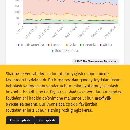
200
Hujum statistikasi: Qurilmalar
150
Mamlakatlar
100
Yordam
50
0
2026-07-07
2026-07-11
2026-07-15
2026-07-19
2026-07-23
2026-07-27
2026-07-31
2026-08-04
Maʼlumotlar toʻplami
Cheklov
North America
Europe
Asia
Oceania
Africa
South America
Bu boʻyicha guruhlash
Mamlakat
Teg
© 2026 The Shadowserver Foundation
Stacking
Ustlangan
Qisman mos
Natijalarni avtomatik yangilash
Shadowserver tahliliy maʼlumotlarni yigʻish uchun cookie-
fayllardan foydalanadi. Bu bizga saytdan qanday foydalanilishini
Yangilash
Asliga tiklash
baholash va foydalanuvchilar uchun imkoniyatlarni yaxshilash
imkonini beradi. Cookie-fayllar va Shadowserver ulardan qanday
foydalanishi haqida qoʻshimcha maʼlumot uchun
maxfiylik
PNG sifatida yuklab olish
© 2026
THE SHADOWSERVER FOUNDATION
siyosatiga
qarang. Qurilmangizda cookie-fayllardan
Maxfiylik va shartlar
Biz bilan bogʻlanish
Eʼtiroflar
foydalanishimiz uchun sizning roziligingiz kerak.
Til
Qabul qilish
Rad qilish