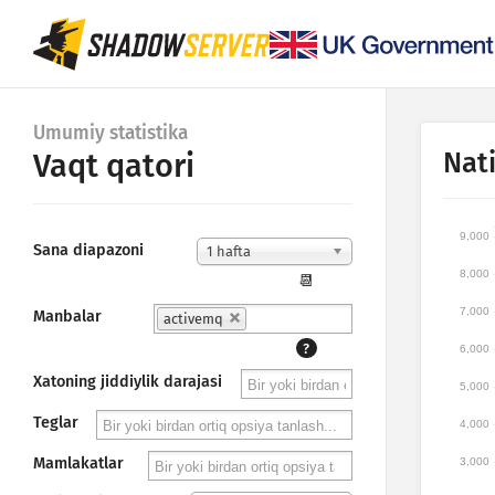
Umumiy statistika
Nati
Vaqt qatori
9,000
Sana diapazoni
1 hafta
8,000
📆
7,000
Manbalar
activemq
?
6,000
Xatoning jiddiylik darajasi
5,000
Teglar
4,000
Mamlakatlar
3,000