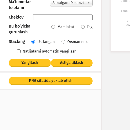
2,000
Maʼlumotlar
Sanalgan IP manzi
toʻplami
llar
1,000
Cheklov
0
20
Bu boʻyicha
Mamlakat
Teg
guruhlash
Stacking
Ustlangan
Qisman mos
Natijalarni avtomatik yangilash
Yangilash
Asliga tiklash
PNG sifatida yuklab olish