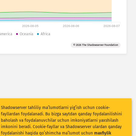
2026-08-05
2026-08-06
2026-08-07
America
Oceania
Africa
© 2026 The Shadowserver Foundation
Shadowserver tahliliy maʼlumotlarni yigʻish uchun cookie-
fayllardan foydalanadi. Bu bizga saytdan qanday foydalanilishini
baholash va foydalanuvchilar uchun imkoniyatlarni yaxshilash
imkonini beradi. Cookie-fayllar va Shadowserver ulardan qanday
foydalanishi haqida qoʻshimcha maʼlumot uchun
maxfiylik