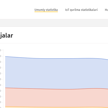
Umumiy statistika
IoT qurilma statistikalari
Hu
jalar
0
0
0
0
0
0
0
0
0
0
0