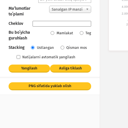
4,00
Maʼlumotlar
Sanalgan IP manzi
toʻplami
2,00
llar
Cheklov
2
Bu boʻyicha
Mamlakat
Teg
guruhlash
Stacking
Ustlangan
Qisman mos
Natijalarni avtomatik yangilash
Yangilash
Asliga tiklash
PNG sifatida yuklab olish