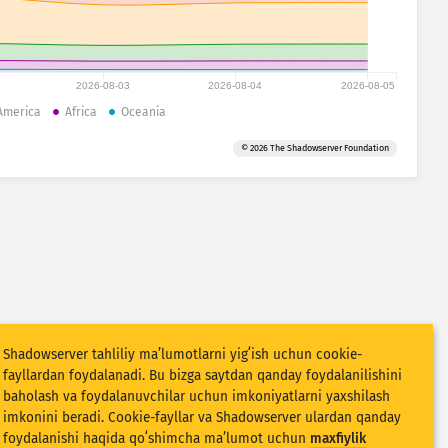
2026-08-03
2026-08-04
2026-08-05
America
Africa
Oceania
© 2026 The Shadowserver Foundation
Shadowserver tahliliy maʼlumotlarni yigʻish uchun cookie-
fayllardan foydalanadi. Bu bizga saytdan qanday foydalanilishini
baholash va foydalanuvchilar uchun imkoniyatlarni yaxshilash
imkonini beradi. Cookie-fayllar va Shadowserver ulardan qanday
foydalanishi haqida qoʻshimcha maʼlumot uchun
maxfiylik