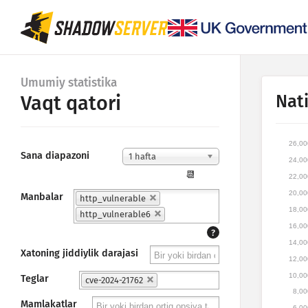
Umumiy statistika
Nati
Vaqt qatori
26,00
Sana diapazoni
1 hafta
24,00
📆
22,00
20,00
Manbalar
http_vulnerable
18,00
http_vulnerable6
16,00
?
14,00
Xatoning jiddiylik darajasi
12,00
10,00
Teglar
cve-2024-21762
8,00
Mamlakatlar
6,00