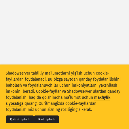
Hujum statistikasi: Qurilmalar
Yordam
Mamlakatlar
Maʼlumotlar toʻplami
Cheklov
Bu boʻyicha guruhlash
Mamlakat
Teg
Stacking
Ustlangan
Qisman mos
Shadowserver tahliliy maʼlumotlarni yigʻish uchun cookie-
fayllardan foydalanadi. Bu bizga saytdan qanday foydalanilishini
Natijalarni avtomatik yangilash
baholash va foydalanuvchilar uchun imkoniyatlarni yaxshilash
imkonini beradi. Cookie-fayllar va Shadowserver ulardan qanday
Yangilash
Asliga tiklash
foydalanishi haqida qoʻshimcha maʼlumot uchun
maxfiylik
© 2026
THE SHADOWSERVER FOUNDATION
siyosatiga
qarang. Qurilmangizda cookie-fayllardan
Maxfiylik va shartlar
Biz bilan bogʻlanish
Eʼtiroflar
PNG sifatida yuklab olish
foydalanishimiz uchun sizning roziligingiz kerak.
Til
Qabul qilish
Rad qilish