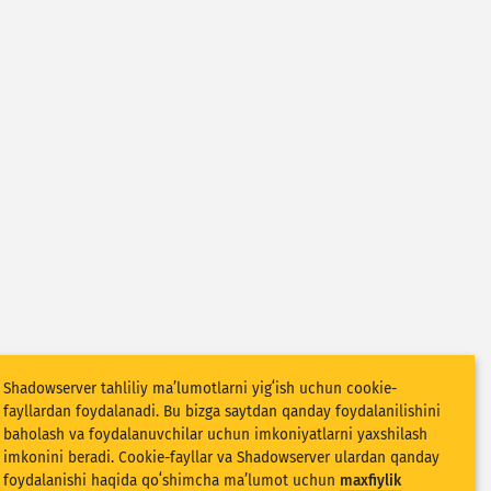
Shadowserver tahliliy maʼlumotlarni yigʻish uchun cookie-
fayllardan foydalanadi. Bu bizga saytdan qanday foydalanilishini
baholash va foydalanuvchilar uchun imkoniyatlarni yaxshilash
imkonini beradi. Cookie-fayllar va Shadowserver ulardan qanday
foydalanishi haqida qoʻshimcha maʼlumot uchun
maxfiylik