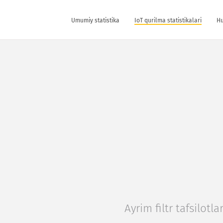
Umumiy statistika
IoT qurilma statistikalari
Hu
Ayrim filtr tafsilotlar