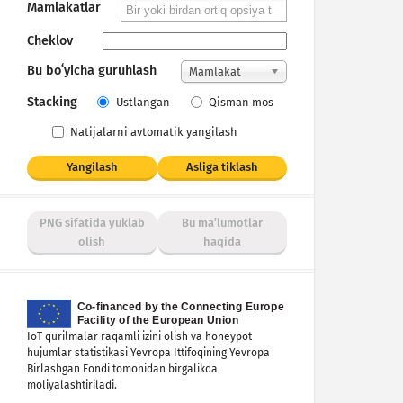
Mamlakatlar
Cheklov
Bu boʻyicha guruhlash
Mamlakat
Stacking
Ustlangan
Qisman mos
Natijalarni avtomatik yangilash
Yangilash
Asliga tiklash
PNG sifatida yuklab
Bu maʼlumotlar
olish
haqida
IoT qurilmalar raqamli izini olish va honeypot
hujumlar statistikasi Yevropa Ittifoqining Yevropa
Birlashgan Fondi tomonidan birgalikda
moliyalashtiriladi.