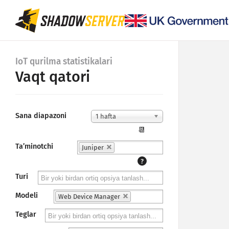
IoT qurilma statistikalari
Vaqt qatori
Sana diapazoni
1 hafta
📆
Taʼminotchi
Juniper
?
Turi
Modeli
Web Device Manager
Teglar