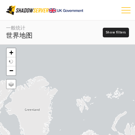
仪表板
一般统计
世界地图
一般统计
世界地图
+
区域地图
日
−
比较图
📆
树形图
地图类型
时间序列
?
可视化
源
Greenland
物联网设备统计
攻击统计信息：漏洞
这个字段是必填项。
?