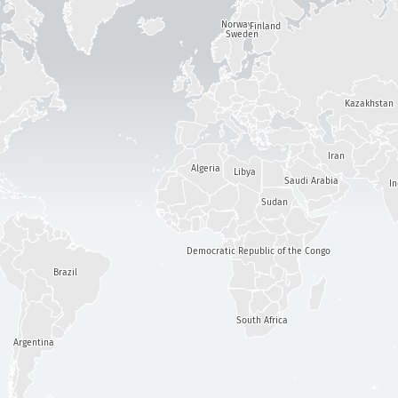
攻击统计信息：设备
Norway
严重程度
Finland
Sweden
帮助
标签
Kazakhstan
Iran
国家
Algeria
Libya
Saudi Arabia
I
Sudan
Show options
for 人口/GDP
Democratic Republic of the Congo
数据集
Brazil
数据规模
自动更新结果
South Africa
Argentina
更新
重置