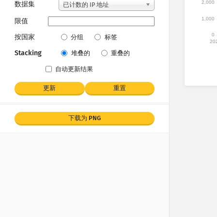
2,000
数据集
已计数的 IP 地址
1,000
限值
0
按国家
分组
标签
20
Stacking
堆叠的
重叠的
自动更新结果
更新
重置
下载为 PNG