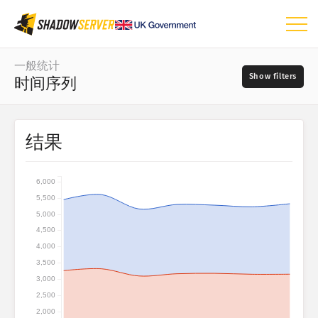
仪表板
一般统计
时间序列
一般统计
世界地图
日期范围
结果
📆
区域地图
源
比较图
6,000
树形图
5,500
?
时间序列
5,000
4,500
严重程度
可视化
4,000
3,500
物联网设备统计
3,000
标签
2,500
攻击统计信息：漏洞
2,000