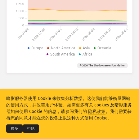
攻击统计信息：设备
1,500
1,000
国家
帮助
500
0
2026-07-29
2026-07-30
2026-07-31
2026-08-01
2026-08-02
2026-08-03
2026-08-04
数据集
Europe
North America
Asia
Oceania
限值
South America
Africa
按国家
分组
标签
© 2026 The Shadowserver Foundation
Stacking
堆叠的
重叠的
自动更新结果
更新
重置
暗影服务器使用 Cookie 来收集分析数据。这使我们能够衡量网站
的使用方式，并改善用户体验。如需更多有关 cookies 及暗影服务
下载为 PNG
© 2026
THE SHADOWSERVER FOUNDATION
器如何使用 Cookie 的信息，请参阅我们的
隐私政策
。我们需要获
隐私和条款
联系我们
积分
得您的同意才能在您的设备上以这种方式使用 Cookie。
语言
接受
拒绝