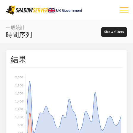
儀表板
一般統計
時間序列
一般統計
世界地圖
資料範圍
結果
📆
區域地圖
來源
比較地圖
2,000
矩形式樹狀結構圖
1,800
?
時間序列
1,600
嚴重性
視覺化
1,400
1,200
IoT 裝置統計
1,000
標籤
攻擊統計：漏洞
800