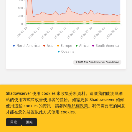
600
攻擊統計：裝置
400
國家
協助
200
0
2026-07-10
2026-07-14
2026-07-18
2026-07-22
2026-07-26
2026-07-30
2026-08-03
2026-08-07
資料集
North America
Asia
Europe
Africa
South America
限制
Oceania
分組方式
國家
標籤
© 2026 The Shadowserver Foundation
Stacking
已堆疊
重疊
自動更新結果
更新
重設
Shadowserver 使用 cookies 來收集分析資料。這讓我們能測量網
站的使用方式並改善使用者的體驗。如需更多 Shadowserver 如何
下載 PNG
© 2026
THE SHADOWSERVER FOUNDATION
使用這些 cookies 的資訊，請參閱
隱私權政策
。我們需要您的同意
隱私權和條款
聯絡我們
鳴謝
才能在您的裝置以此方式使用 cookies。
語言
同意
拒絕