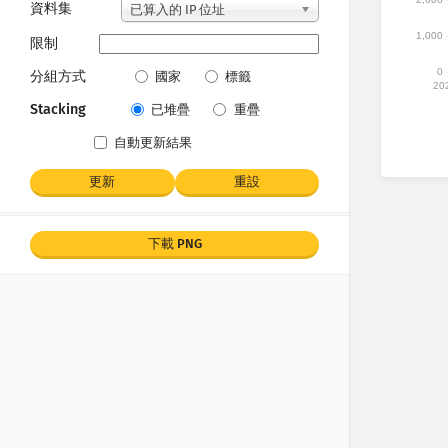
資料集
已算入的 IP 位址
1,000
限制
0
分組方式
國家
標籤
20
Stacking
已堆疊
重疊
自動更新結果
更新
重設
下載 PNG