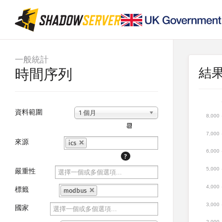
一般統計
結
時間序列
資料範圍
1 個月
8,000
📆
7,000
來源
ics
6,000
?
5,000
嚴重性
4,000
標籤
modbus
3,000
國家
2,000