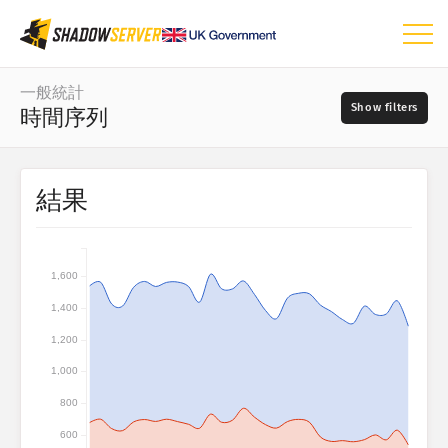
儀表板
一般統計
時間序列
一般統計
世界地圖
資料範圍
結果
📆
區域地圖
來源
比較地圖
矩形式樹狀結構圖
1,600
?
時間序列
1,400
嚴重性
視覺化
1,200
1,000
IoT 裝置統計
800
標籤
攻擊統計：漏洞
600