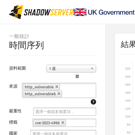
一般統計
結
時間序列
資料範圍
1 週
220
📆
200
180
來源
http_vulnerable
160
http_vulnerable6
140
?
120
嚴重性
100
標籤
cve-2023-4966
80
國家
60