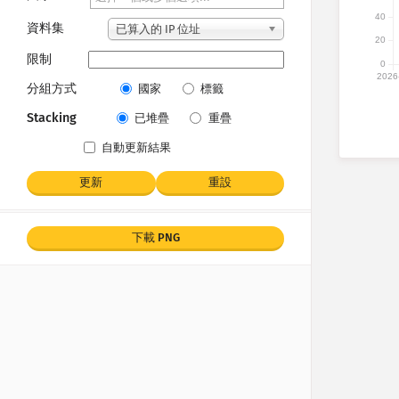
40
資料集
已算入的 IP 位址
20
限制
0
2026
分組方式
國家
標籤
Stacking
已堆疊
重疊
自動更新結果
更新
重設
下載 PNG