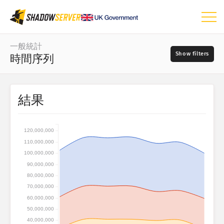
儀表板
一般統計
時間序列
一般統計
世界地圖
資料範圍
結果
📆
區域地圖
來源
比較地圖
120,000,000
矩形式樹狀結構圖
110,000,000
?
時間序列
100,000,000
嚴重性
90,000,000
視覺化
80,000,000
70,000,000
IoT 裝置統計
60,000,000
標籤
攻擊統計：漏洞
50,000,000
40,000,000