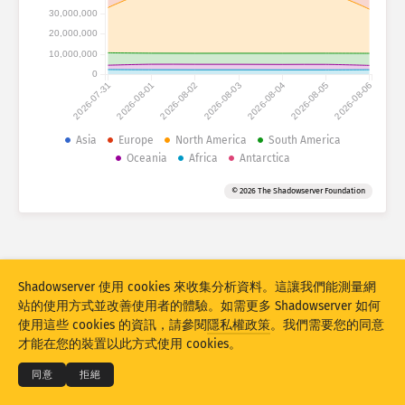
攻擊統計：裝置
30,000,000
國家
20,000,000
協助
10,000,000
0
2026-07-31
2026-08-01
2026-08-02
2026-08-03
2026-08-04
2026-08-05
2026-08-06
資料集
Asia
Europe
North America
South America
限制
Oceania
Africa
Antarctica
分組方式
國家
標籤
© 2026 The Shadowserver Foundation
Stacking
已堆疊
重疊
自動更新結果
更新
重設
Shadowserver 使用 cookies 來收集分析資料。這讓我們能測量網
站的使用方式並改善使用者的體驗。如需更多 Shadowserver 如何
下載 PNG
© 2026
THE SHADOWSERVER FOUNDATION
使用這些 cookies 的資訊，請參閱
隱私權政策
。我們需要您的同意
隱私權和條款
聯絡我們
鳴謝
才能在您的裝置以此方式使用 cookies。
語言
同意
拒絕