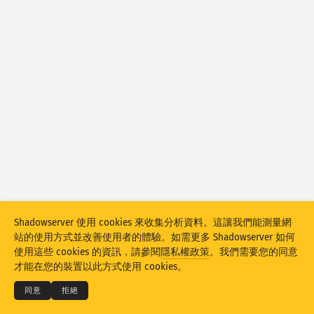
攻擊統計：裝置
協助
國家
資料集
限制
分組方式
國家
標籤
Stacking
已堆疊
重疊
自動更新結果
Shadowserver 使用 cookies 來收集分析資料。這讓我們能測量網
更新
重設
站的使用方式並改善使用者的體驗。如需更多 Shadowserver 如何
© 2026
THE SHADOWSERVER FOUNDATION
使用這些 cookies 的資訊，請參閱
隱私權政策
。我們需要您的同意
隱私權和條款
聯絡我們
鳴謝
下載 PNG
才能在您的裝置以此方式使用 cookies。
語言
同意
拒絕