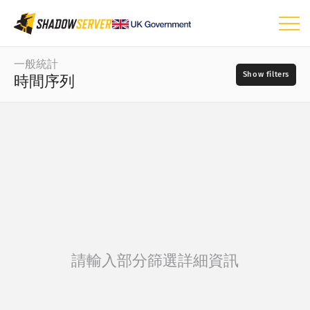
儀表板
一般統計
時間序列
一般統計
世界地圖
資料範圍
📆
區域地圖
–
比較地圖
來源
矩形式樹狀結構圖
時間序列
?
視覺化
嚴重性
請輸入部分篩選詳細資訊
IoT 裝置統計
攻擊統計：漏洞
標籤