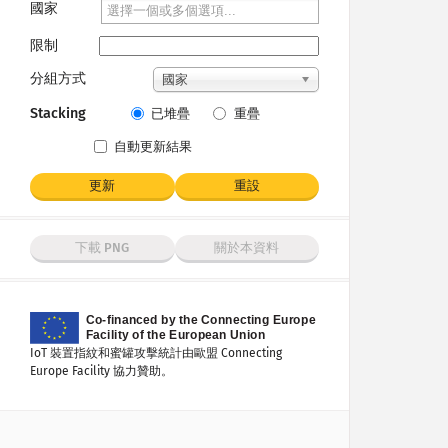
國家
限制
分組方式
國家
Stacking
已堆疊
重疊
自動更新結果
更新
重設
下載 PNG
關於本資料
IoT 裝置指紋和蜜罐攻擊統計由歐盟 Connecting
Europe Facility 協力贊助。