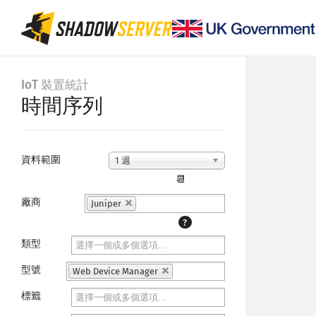
IoT 裝置統計
時間序列
資料範圍
1 週
📆
廠商
Juniper
?
類型
型號
Web Device Manager
標籤