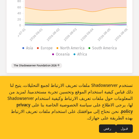
80
Attack statistics: Devices
60
الدول
مساعدة
40
20
0
2026-07-31
2026-08-01
2026-08-02
2026-08-03
2026-08-04
2026-08-05
2026-08-06
مجموعة البيانات
الحد
Asia
Europe
North America
South America
Oceania
Africa
تجميع حسب
الدولة
العلامة
© 2026 The Shadowserver Foundation
Stacking
مكدس
متراكب
تحديث النتائج تلقائيًا
تستخدم Shadowserver ملفات تعريف الارتباط لجمع التحليلات. يتيح لنا
تحديث
إعادة ضبط
ذلك قياس كيفية استخدام الموقع وتحسين تجربة مستخدمينا. لمزيد من
المعلومات حول ملفات تعريف الارتباط وكيفية استخدام Shadowserver
تنزيل بتنسيق PNG
لها، يرجى الاطلاع على سياسة الخصوصية الخاصة بنا على
privacy
THE SHADOWSERVER FOUNDATION
© 2026
policy
. نحن نحتاج إلى موافقتك على استخدام ملفات تعريف الارتباط
الخصوصية والشروط
الاتصال بنا
الاعتمادات
بهذه الطريقة على جهازك.
اللغة
قبول
رفض