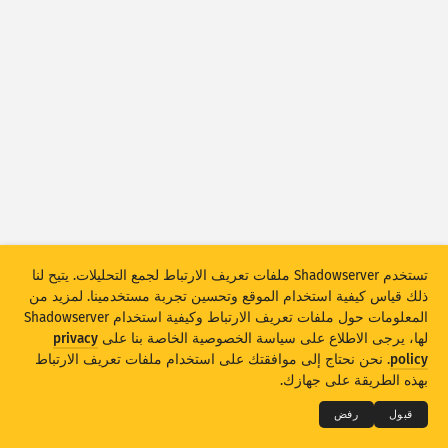
Attack statistics: Devices
مساعدة
الدول
مجموعة البيانات
الحد
تجميع حسب
الدولة
العلامة
Stacking
مكدس
متراكب
تستخدم Shadowserver ملفات تعريف الارتباط لجمع التحليلات. يتيح لنا
تحديث النتائج تلقائيًا
ذلك قياس كيفية استخدام الموقع وتحسين تجربة مستخدمينا. لمزيد من
تحديث
إعادة ضبط
المعلومات حول ملفات تعريف الارتباط وكيفية استخدام Shadowserver
لها، يرجى الاطلاع على سياسة الخصوصية الخاصة بنا على
privacy
THE SHADOWSERVER FOUNDATION
© 2026
policy
. نحن نحتاج إلى موافقتك على استخدام ملفات تعريف الارتباط
تنزيل بتنسيق PNG
الخصوصية والشروط
الاتصال بنا
الاعتمادات
بهذه الطريقة على جهازك.
اللغة
قبول
رفض