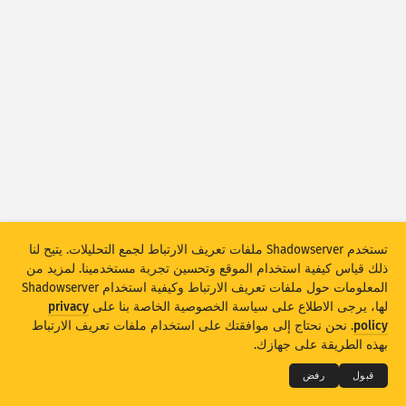
Attack statistics: Vulnerabilities
العلامات
Attack statistics: Devices
مساعدة
الدول
الحد
تجميع حسب
تستخدم Shadowserver ملفات تعريف الارتباط لجمع التحليلات. يتيح لنا
Stacking
مكدس
متراكب
ذلك قياس كيفية استخدام الموقع وتحسين تجربة مستخدمينا. لمزيد من
تحديث النتائج تلقائيًا
المعلومات حول ملفات تعريف الارتباط وكيفية استخدام Shadowserver
لها، يرجى الاطلاع على سياسة الخصوصية الخاصة بنا على
privacy
تحديث
إعادة ضبط
THE SHADOWSERVER FOUNDATION
© 2026
policy
. نحن نحتاج إلى موافقتك على استخدام ملفات تعريف الارتباط
الخصوصية والشروط
الاتصال بنا
الاعتمادات
بهذه الطريقة على جهازك.
تنزيل بتنسيق PNG
نبذة عن هذه البيانات
اللغة
قبول
رفض