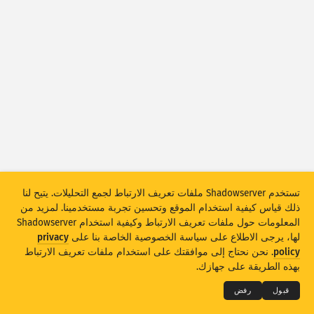
Attack statistics: Vulnerabilities
العلامات
Attack statistics: Devices
مساعدة
الدول
الحد
تجميع حسب
تستخدم Shadowserver ملفات تعريف الارتباط لجمع التحليلات. يتيح لنا
Stacking
مكدس
متراكب
ذلك قياس كيفية استخدام الموقع وتحسين تجربة مستخدمينا. لمزيد من
تحديث النتائج تلقائيًا
المعلومات حول ملفات تعريف الارتباط وكيفية استخدام Shadowserver
لها، يرجى الاطلاع على سياسة الخصوصية الخاصة بنا على
privacy
تحديث
إعادة ضبط
THE SHADOWSERVER FOUNDATION
© 2026
policy
. نحن نحتاج إلى موافقتك على استخدام ملفات تعريف الارتباط
الخصوصية والشروط
الاتصال بنا
الاعتمادات
بهذه الطريقة على جهازك.
تنزيل بتنسيق PNG
نبذة عن هذه البيانات
اللغة
قبول
رفض