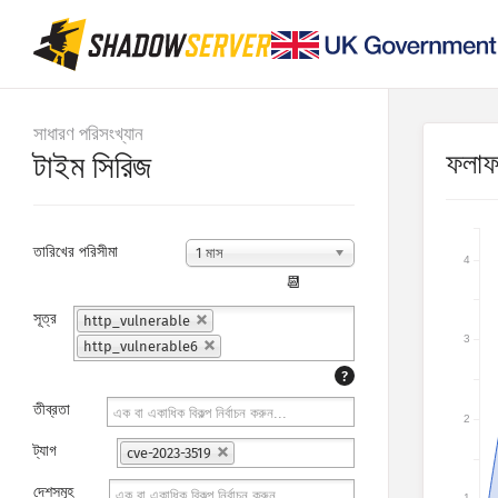
সাধারণ পরিসংখ্যান
ফলা
টাইম সিরিজ
তারিখের পরিসীমা
1 মাস
4
📆
সূত্র
http_vulnerable
3
http_vulnerable6
?
তীব্রতা
2
ট্যাগ
cve-2023-3519
দেশসমূহ
1