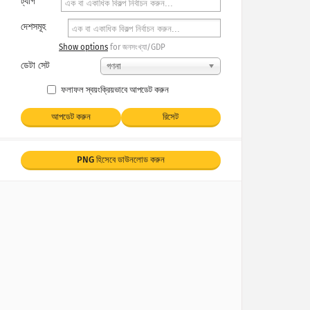
ট্যাগ
দেশসমূহ
Show options
for জনসংখ্যা/GDP
ডেটা সেট
গণনা
ফলাফল স্বয়ংক্রিয়ভাবে আপডেট করুন
আপডেট করুন
রিসেট
PNG হিসেবে ডাউনলোড করুন