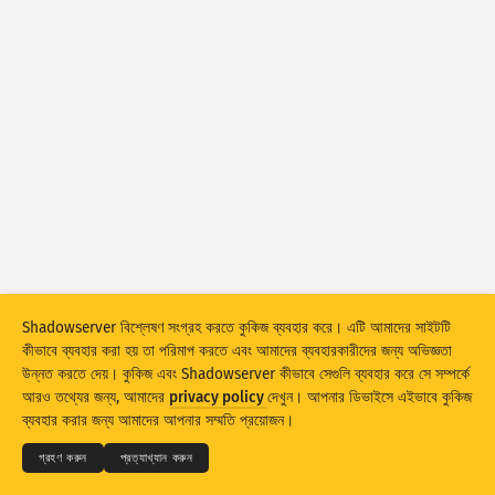
আক্রমণের পরিসংখ্যান: দুর্বলতা
ট্যাগ
আক্রমণের পরিসংখ্যান: ডিভাইস
সাহায্য
দেশসমূহ
সীমা
গ্রুপ করুন
Stacking
স্টাক করা
ওভারল্যাপিং
Shadowserver বিশ্লেষণ সংগ্রহ করতে কুকিজ ব্যবহার করে। এটি আমাদের সাইটটি
ফলাফল স্বয়ংক্রিয়ভাবে আপডেট করুন
কীভাবে ব্যবহার করা হয় তা পরিমাপ করতে এবং আমাদের ব্যবহারকারীদের জন্য অভিজ্ঞতা
উন্নত করতে দেয়। কুকিজ এবং Shadowserver কীভাবে সেগুলি ব্যবহার করে সে সম্পর্কে
আপডেট করুন
রিসেট
© 2026
THE SHADOWSERVER FOUNDATION
আরও তথ্যের জন্য, আমাদের
privacy policy
দেখুন। আপনার ডিভাইসে এইভাবে কুকিজ
গোপনীয়তা এবং শর্তাদি
যোগাযোগ করুন
সৌজন্যে
ব্যবহার করার জন্য আমাদের আপনার সম্মতি প্রয়োজন।
PNG হিসেবে ডাউনলোড করুন
এই তথ্য সম্পর্কে
ভাষা
গ্রহণ করুন
প্রত্যাখ্যান করুন