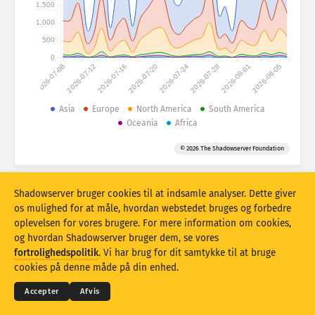
Angrebsstatistikker: Enheder
1,500
1,000
Lande
Hjælp
500
0
2026-07-08
2026-07-12
2026-07-16
2026-07-20
2026-07-24
2026-07-28
2026-08-01
2026-08-05
Datasæt
Grænse
Asia
Europe
North America
South America
Oceania
Africa
Gruppér efter
Land
Tag
© 2026 The Shadowserver Foundation
Stacking
Stablet
Overlappende
Opdater resultater automatisk
Shadowserver bruger cookies til at indsamle analyser. Dette giver
Opdater
Nulstil
os mulighed for at måle, hvordan webstedet bruges og forbedre
oplevelsen for vores brugere. For mere information om cookies,
og hvordan Shadowserver bruger dem, se vores
Download som PNG
© 2026
THE SHADOWSERVER FOUNDATION
fortrolighedspolitik
. Vi har brug for dit samtykke til at bruge
Fortrolighed og vilkår
Kontakt os
Krediteringer
cookies på denne måde på din enhed.
Sprog
Accepter
Afvis