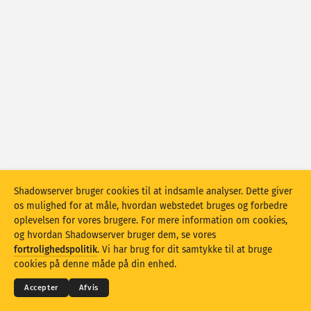
Angrebsstatistikker: Enheder
Lande
Hjælp
Datasæt
Grænse
Gruppér efter
Land
Tag
Stacking
Stablet
Overlappende
Opdater resultater automatisk
Shadowserver bruger cookies til at indsamle analyser. Dette giver
Opdater
Nulstil
os mulighed for at måle, hvordan webstedet bruges og forbedre
oplevelsen for vores brugere. For mere information om cookies,
og hvordan Shadowserver bruger dem, se vores
Download som PNG
© 2026
THE SHADOWSERVER FOUNDATION
fortrolighedspolitik
. Vi har brug for dit samtykke til at bruge
Fortrolighed og vilkår
Kontakt os
Krediteringer
cookies på denne måde på din enhed.
Sprog
Accepter
Afvis