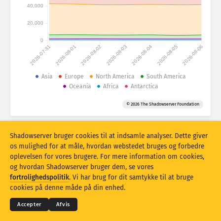
Angrebsstatistikker: Enheder
40,000
Lande
Hjælp
20,000
0
2026-07-31
2026-08-01
2026-08-02
2026-08-03
2026-08-04
2026-08-05
2026-08-06
Datasæt
Grænse
Asia
Europe
North America
South America
Oceania
Africa
Antarctica
Gruppér efter
Land
Tag
© 2026 The Shadowserver Foundation
Stacking
Stablet
Overlappende
Opdater resultater automatisk
Shadowserver bruger cookies til at indsamle analyser. Dette giver
Opdater
Nulstil
os mulighed for at måle, hvordan webstedet bruges og forbedre
oplevelsen for vores brugere. For mere information om cookies,
og hvordan Shadowserver bruger dem, se vores
Download som PNG
© 2026
THE SHADOWSERVER FOUNDATION
fortrolighedspolitik
. Vi har brug for dit samtykke til at bruge
Fortrolighed og vilkår
Kontakt os
Krediteringer
cookies på denne måde på din enhed.
Sprog
Accepter
Afvis