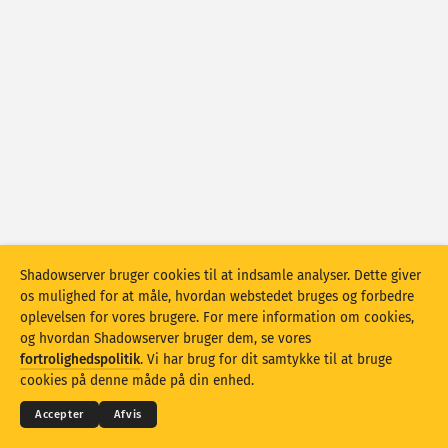
Angrebsstatistikker: Enheder
Hjælp
Lande
Datasæt
Grænse
Gruppér efter
Land
Tag
Stacking
Stablet
Overlappende
Shadowserver bruger cookies til at indsamle analyser. Dette giver
Opdater resultater automatisk
os mulighed for at måle, hvordan webstedet bruges og forbedre
oplevelsen for vores brugere. For mere information om cookies,
Opdater
Nulstil
og hvordan Shadowserver bruger dem, se vores
© 2026
THE SHADOWSERVER FOUNDATION
fortrolighedspolitik
. Vi har brug for dit samtykke til at bruge
Fortrolighed og vilkår
Kontakt os
Krediteringer
Download som PNG
cookies på denne måde på din enhed.
Sprog
Accepter
Afvis