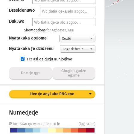
Dzesidenuwo
Dukɔwo
Show options
for Agbɔsɔsɔ/GDP
Nyatakaka ɖoɖome
Xexlẽ
Nyatakaka ƒe dzidzenu
Logarithmic
Trɔ asi dziɖuɖu nuŋlɔɖiwo
Gbugbɔ gadze
Doe ɖe ŋgᴐ
egɔme
Hee ɖe anyi abe PNG ene
Numeɖeɖe
IP tɔxɛ siwo ŋu wona nutsotso le
(log. scale)