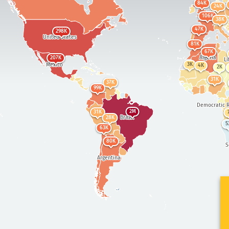
84K
24K
106K
38K
47K
298K
United States
81K
67K
Algeria
207K
Li
Mexico
3K
4K
2K
31K
37K
99K
Democratic R
2M
31K
Brazil
28K
5
63K
80K
S
Argentina