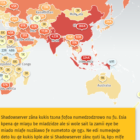
11K
45K
19K
3K
Kazakhstan
Mongolia
15K
2K
24K
24K
3K
China
61K
386K
62K
Iran
113K
8K
45K
51K
bya
423K
14K
83K
Saudi Arabia
India
1K
3K
51K
Sudan
18K
239
486
1K
324K
9K
Indonesia
8K
491
epublic of the Congo
7K
3K
3K
3K
39
1K
9K
57K
Australia
outh Africa
Shadowserver zãna kukis tsɔna ƒoƒoa numedzodzrowo nu ƒu. Esia
kpena ɖe míaŋu be míadzidze ale si wole sait la zamii eye be
miado míaƒe nuzãlawo ƒe numetoto ɖe ŋgɔ. Ne edi numeɖeɖe
deto ku ɖe kukis kple ale si Shadowserver zãnɛ ŋuti la, kpɔ míƒe