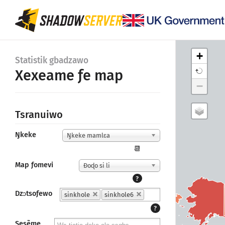
+
Statistik gbadzawo
Xexeame ƒe map
−
Tsranuiwo
Ŋkeke
Ŋkeke mamlɛa
📆
Map ƒomevi
Ɖoɖo si li
?
Dzɔtsoƒewo
sinkhole
sinkhole6
?
Sesẽme