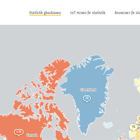
Statistik gbadzawo
IoT mɔwo ƒe statistik
Avuwɔwɔ ƒe sta
Greenland
28
Nor
1K
Swe
43K
Canada