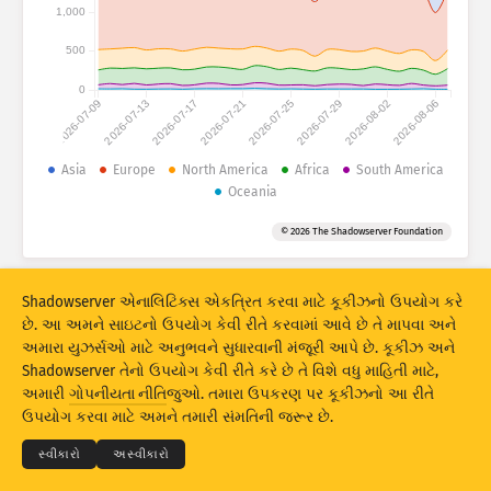
હુમલાના સ્ટેટિસ્ટિક્સ: ઉપકરણો
1,000
દેશો
મદદ
500
0
2026-07-09
2026-07-13
2026-07-17
2026-07-21
2026-07-25
2026-07-29
2026-08-02
2026-08-06
ડેટા સેટ
લિમિટ
Asia
Europe
North America
Africa
South America
Oceania
આ પ્રમાણે ગ્રૂપ કરો
દેશ
ટેગ્સ
© 2026 The Shadowserver Foundation
Stacking
સ્ટૅક્ડ
ઓવરલેપિંગ
પરિણામોને આપમેળે અદ્યતન કરે
Shadowserver એનાલિટિક્સ એકત્રિત કરવા માટે કૂકીઝનો ઉપયોગ કરે
અદ્યતન
રીસેટ
છે. આ અમને સાઇટનો ઉપયોગ કેવી રીતે કરવામાં આવે છે તે માપવા અને
અમારા યુઝર્સઓ માટે અનુભવને સુધારવાની મંજૂરી આપે છે. કૂકીઝ અને
Shadowserver તેનો ઉપયોગ કેવી રીતે કરે છે તે વિશે વધુ માહિતી માટે,
PNG તરીકે ડાઉનલોડ કરો
© 2026
THE SHADOWSERVER FOUNDATION
અમારી
ગોપનીયતા નીતિ
જુઓ. તમારા ઉપકરણ પર કૂકીઝનો આ રીતે
ગોપનીયતા અને શરતો
અમારો સંપર્ક કરો
ક્રેડિટ્સ
ઉપયોગ કરવા માટે અમને તમારી સંમતિની જરૂર છે.
ભાષા
સ્વીકારો
અસ્વીકારો