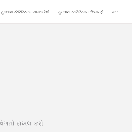
હુમલાના સ્ટેટિસ્ટિક્સ: નબળાઈઓ
હુમલાના સ્ટેટિસ્ટિક્સ: ઉપકરણો
મદદ
 વિગતો દાખલ કરો