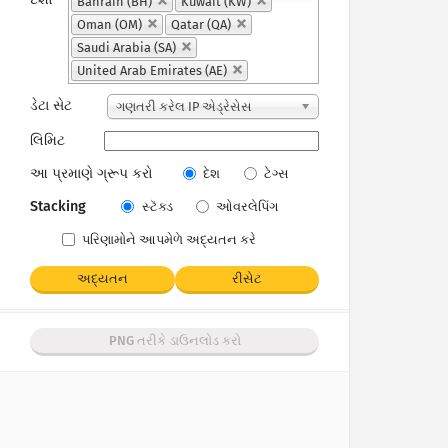
Bahrain (BH)
Kuwait (KW)
Oman (OM)
Qatar (QA)
Saudi Arabia (SA)
United Arab Emirates (AE)
ડેટા સેટ
ગણતરી કરેલ IP એડ્રેસેસ
લિમિટ
આ પ્રમાણે ગ્રૂપ કરો
દેશ
ટેગ્સ
Stacking
સ્ટૅક્ડ
ઓવરલેપિંગ
પરિણામોને આપમેળે અદ્યતન કરે
અદ્યતન
રીસેટ
PNG તરીકે ડાઉનલોડ કરો