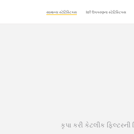
સામાન્ય સ્ટેટિસ્ટિક્સ
IoT ઉપકરણના સ્ટેટિસ્ટિક્સ
કૃપા કરી કેટલીક ફિલ્ટરની