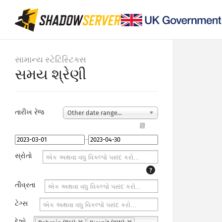
સામાન્ય સ્ટેટિસ્ટિક્સ
સમય શ્રેણી
તારીખ રેંજ
Other date range...
📆
–
સ્રોતો
?
તીવ્રતા
ટેગ્સ
દેશો