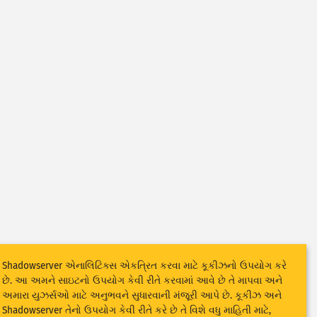
Shadowserver એનાલિટિક્સ એકત્રિત કરવા માટે કૂકીઝનો ઉપયોગ કરે
છે. આ અમને સાઇટનો ઉપયોગ કેવી રીતે કરવામાં આવે છે તે માપવા અને
અમારા યુઝર્સઓ માટે અનુભવને સુધારવાની મંજૂરી આપે છે. કૂકીઝ અને
Shadowserver તેનો ઉપયોગ કેવી રીતે કરે છે તે વિશે વધુ માહિતી માટે,