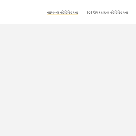
સામાન્ય સ્ટેટિસ્ટિક્સ
IoT ઉપકરણના સ્ટેટિસ્ટિક્સ