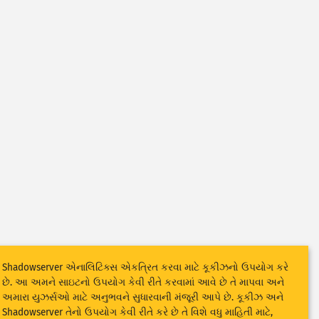
Shadowserver એનાલિટિક્સ એકત્રિત કરવા માટે કૂકીઝનો ઉપયોગ કરે
છે. આ અમને સાઇટનો ઉપયોગ કેવી રીતે કરવામાં આવે છે તે માપવા અને
અમારા યુઝર્સઓ માટે અનુભવને સુધારવાની મંજૂરી આપે છે. કૂકીઝ અને
Shadowserver તેનો ઉપયોગ કેવી રીતે કરે છે તે વિશે વધુ માહિતી માટે,