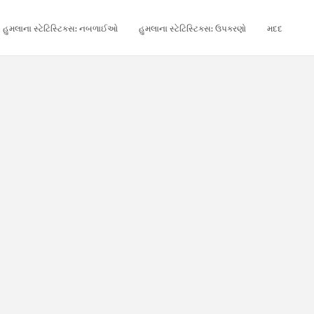
હુમલાના સ્ટેટિસ્ટિક્સ: નબળાઈઓ
હુમલાના સ્ટેટિસ્ટિક્સ: ઉપકરણો
મદદ