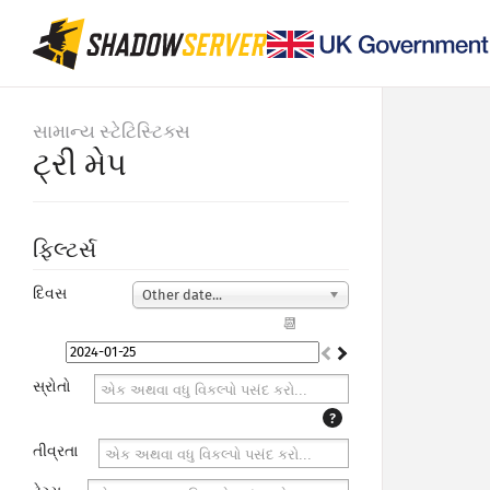
સામાન્ય સ્ટેટિસ્ટિક્સ
ટ્રી મેપ
ફિલ્ટર્સ
દિવસ
Other date...
📆
સ્રોતો
?
તીવ્રતા