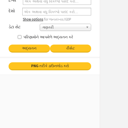
ટેગ્સ
દેશો
Show options
for જનસંખ્યા/GDP
ડેટા સેટ
ગણતરી
પરિણામોને આપમેળે અદ્યતન કરે
અદ્યતન
રીસેટ
PNG તરીકે ડાઉનલોડ કરો