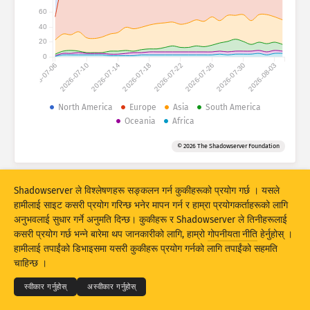
आक्रमणको तथ्याङ्कहरू : डिभाइसहरू
60
देशहरू
40
हेल्प
20
0
2026-07-06
2026-07-10
2026-07-14
2026-07-18
2026-07-22
2026-07-26
2026-07-30
2026-08-03
डाटा सेट
सीमा
North America
Europe
Asia
South America
Oceania
Africa
द्वारा ग्रुप बनाउनुहोस्
देश
ट्याग
© 2026 The Shadowserver Foundation
Stacking
स्ट्याक गरिएको
खप्टिएको
परिणामहरूलाई स्वत: अपडेट गर्नुहोस्
Shadowserver ले विश्लेषणहरू सङ्कलन गर्न कुकीहरूको प्रयोग गर्छ । यसले
अपडेट
रिसेट
हामीलाई साइट कसरी प्रयोग गरिन्छ भनेर मापन गर्न र हाम्रा प्रयोगकर्ताहरूको लागि
अनुभवलाई सुधार गर्ने अनुमति दिन्छ। कुकीहरू र Shadowserver ले तिनीहरूलाई
कसरी प्रयोग गर्छ भन्ने बारेमा थप जानकारीको लागि, हाम्रो
गोपनीयता नीति
हेर्नुहोस् ।
PNG को रूपमा डाउनलोड गर्नुहोस्
© 2026
THE SHADOWSERVER FOUNDATION
हामीलाई तपाईंको डिभाइसमा यसरी कुकीहरू प्रयोग गर्नको लागि तपाईंको सहमति
गोपनीयता र शर्तहरू
हामीलाई सम्पर्क गर्नुहोस्
क्रेडिटहरू
चाहिन्छ ।
भाषा
स्वीकार गर्नुहोस्
अस्वीकार गर्नुहोस्